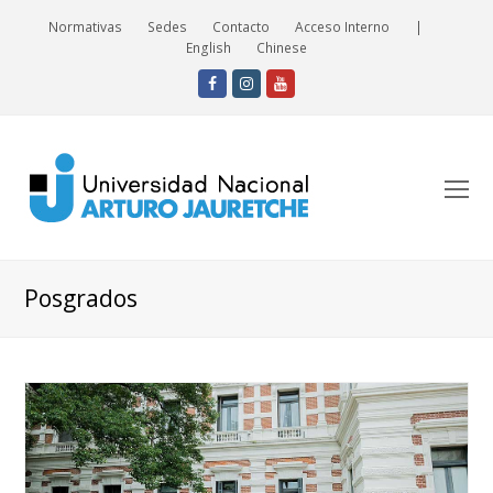
Normativas
Sedes
Contacto
Acceso Interno
|
English
Chinese
Facebook
Instagram
Youtube
O
Mo
M
Posgrados