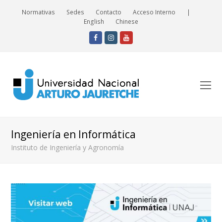
Normativas
Sedes
Contacto
Acceso Interno
|
English
Chinese
Facebook
Instagram
Youtube
O
Mo
M
Ingeniería en Informática
Instituto de Ingeniería y Agronomía