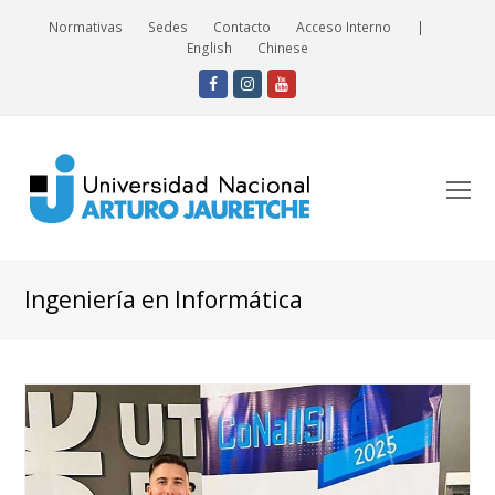
Normativas
Sedes
Contacto
Acceso Interno
|
English
Chinese
Facebook
Instagram
Youtube
O
Mo
M
Ingeniería en Informática