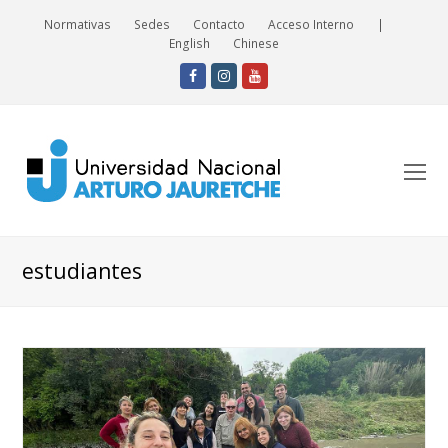
Normativas
Sedes
Contacto
Acceso Interno
|
English
Chinese
Facebook
Instagram
Youtube
O
Mo
M
estudiantes