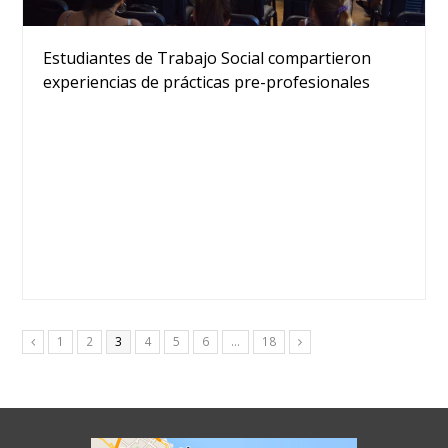
Estudiantes de Trabajo Social compartieron
experiencias de prácticas pre-profesionales
Page
Page
Page
Page
Page
Page
Page
1
2
3
4
5
6
…
18
Anterior
Siguiente