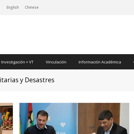
|
English
Chinese
Investigación + VT
Vinculación
Información Académica
tarias y Desastres