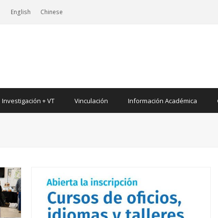
|
English
Chinese
Investigación + VT
Vinculación
Información Académica