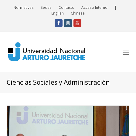
Normativas
Sedes
Contacto
Acceso Interno
|
English
Chinese
Facebook
Instagram
Youtube
O
Mo
M
Ciencias Sociales y Administración