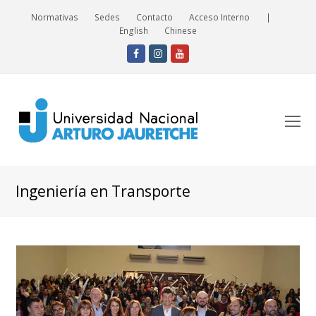
Normativas
Sedes
Contacto
Acceso Interno
|
English
Chinese
Facebook
Instagram
Youtube
O
Mo
M
Ingeniería en Transporte