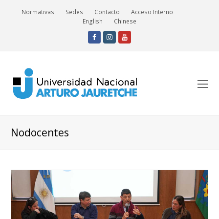
Normativas
Sedes
Contacto
Acceso Interno
|
English
Chinese
Facebook
Instagram
Youtube
O
Mo
M
Nodocentes