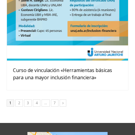
Curso de vinculación «Herramientas básicas
para una mayor inclusión financiera»
Page
Page
Page
Page
Page
1
2
3
4
…
7
Siguiente