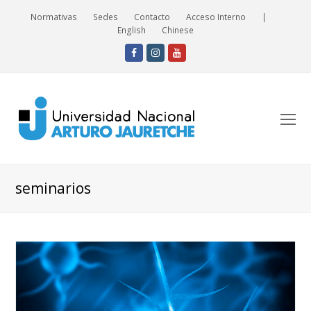
Normativas
Sedes
Contacto
Acceso Interno
|
English
Chinese
Facebook
Instagram
Youtube
O
Mo
M
seminarios