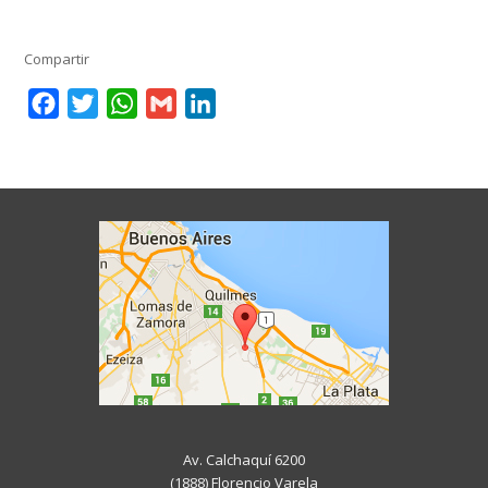
Compartir
Facebook
Twitter
WhatsApp
Gmail
LinkedIn
Av. Calchaquí 6200
(1888) Florencio Varela