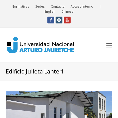
Normativas
Sedes
Contacto
Acceso Interno
|
English
Chinese
Facebook
Instagram
Youtube
O
Mo
M
Edificio Julieta Lanteri