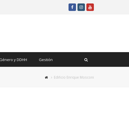
Facebook
Instagram
Youtube
Género y DDHH
Gestión
Edificio Enrique Mosconi