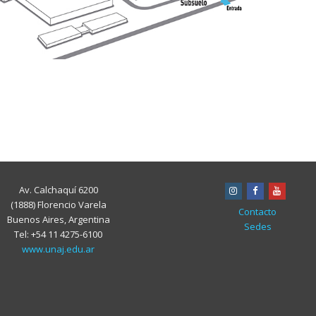
Av. Calchaquí 6200
instagram
facebook
youtub
(1888) Florencio Varela
Contacto
Buenos Aires, Argentina
Sedes
Tel: +54 11 4275-6100
www.unaj.edu.ar