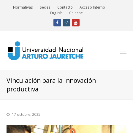
Normativas
Sedes
Contacto
Acceso Interno
|
English
Chinese
Facebook
Instagram
Youtube
O
Mo
M
Vinculación para la innovación
productiva
17 octubre, 2025