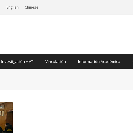
|
English
Chinese
Investigación + VT
Vinculación
Información Académica