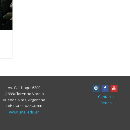
Av. Calchaquí 6200
instagram
facebook
youtub
(1888) Florencio Varela
Contacto
Buenos Aires, Argentina
Sedes
Tel: +54 11 4275-6100
www.unaj.edu.ar