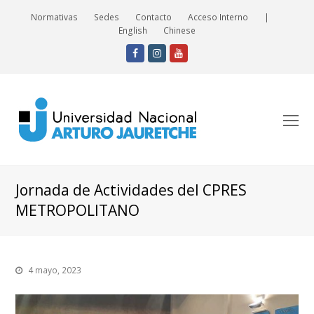
Normativas
Sedes
Contacto
Acceso Interno
|
English
Chinese
Facebook
Instagram
Youtube
O
Mo
M
Jornada de Actividades del CPRES
METROPOLITANO
4 mayo, 2023