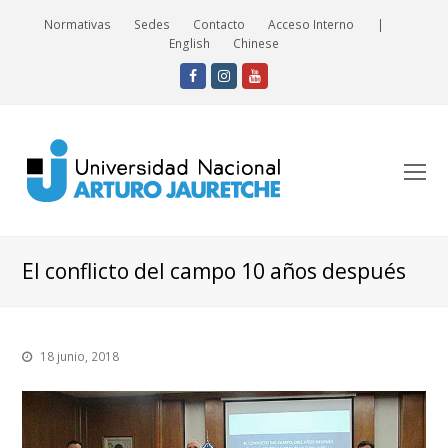
Normativas
Sedes
Contacto
Acceso Interno
|
English
Chinese
Facebook
Instagram
Youtube
O
Mo
M
El conflicto del campo 10 años después
18 junio, 2018