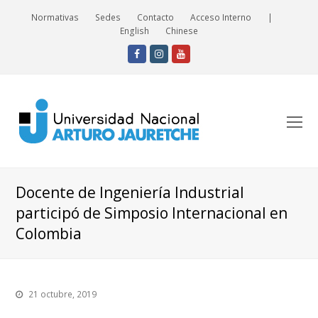
Normativas
Sedes
Contacto
Acceso Interno
|
English
Chinese
Facebook
Instagram
Youtube
O
Mo
M
Docente de Ingeniería Industrial
participó de Simposio Internacional en
Colombia
21 octubre, 2019