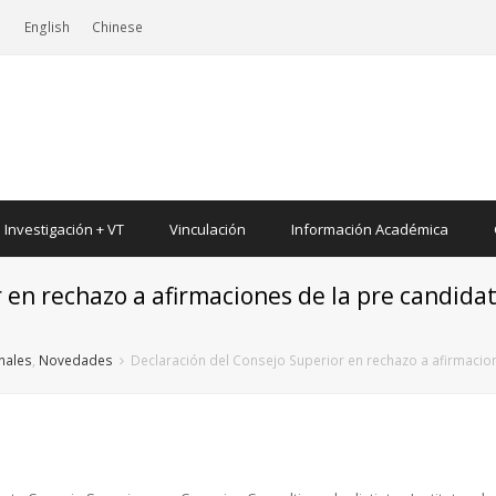
|
English
Chinese
Investigación + VT
Vinculación
Información Académica
 en rechazo a afirmaciones de la pre candidat
onales
,
Novedades
Declaración del Consejo Superior en rechazo a afirmacione