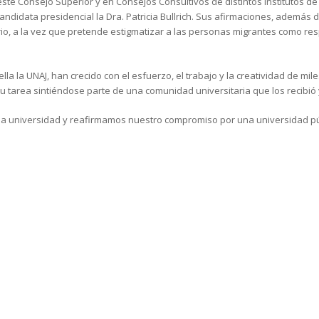
 este Consejo Superior y en Consejos Consultivos de distintos Institutos
andidata presidencial la Dra. Patricia Bullrich. Sus afirmaciones, además 
tario, a la vez que pretende estigmatizar a las personas migrantes como 
 ella la UNAJ, han crecido con el esfuerzo, el trabajo y la creatividad de m
 tarea sintiéndose parte de una comunidad universitaria que los recibió 
la universidad y reafirmamos nuestro compromiso por una universidad públi