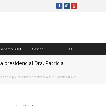
Facebook
Instagram
Youtube
Género y DDHH
Gestión
a presidencial Dra. Patricia
s de la pre candidata presidencial Dra. Patricia Bullrich