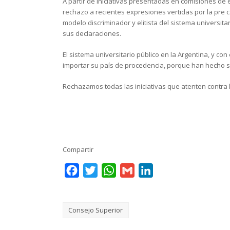
A partir de iniciativas presentadas en comisiones de
rechazo a recientes expresiones vertidas por la pre c
modelo discriminador y elitista del sistema universi
sus declaraciones.
El sistema universitario público en la Argentina, y con
importar su país de procedencia, porque han hecho su
Rechazamos todas las iniciativas que atenten contra 
Compartir
Facebook
Twitter
WhatsApp
Gmail
LinkedIn
Consejo Superior