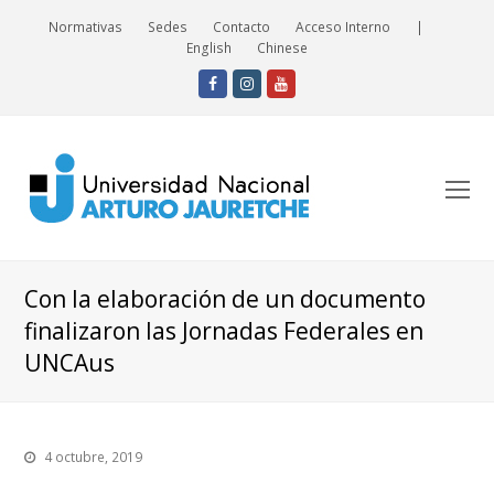
Normativas
Sedes
Contacto
Acceso Interno
|
English
Chinese
Facebook
Instagram
Youtube
O
Mo
M
Con la elaboración de un documento
finalizaron las Jornadas Federales en
UNCAus
4 octubre, 2019