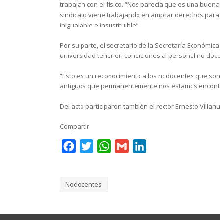
trabajan con el físico. “Nos parecía que es una buen
sindicato viene trabajando en ampliar derechos par
inigualable e insustituible”.
Por su parte, el secretario de la Secretaría Económica
universidad tener en condiciones al personal no docen
“Esto es un reconocimiento a los nodocentes que son 
antiguos que permanentemente nos estamos encontra
Del acto participaron también el rector Ernesto Villan
Compartir
Facebook
Twitter
WhatsApp
Gmail
LinkedIn
Nodocentes