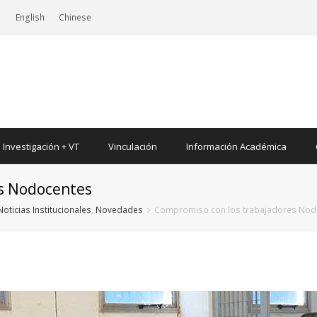
|
English
Chinese
Investigación + VT
Vinculación
Información Académica
s Nodocentes
Noticias Institucionales
,
Novedades
Compromiso con los trabajadores Nod