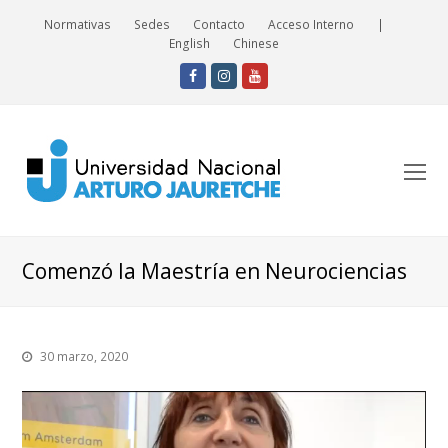
Normativas
Sedes
Contacto
Acceso Interno
|
English
Chinese
Facebook
Instagram
Youtube
O
Mo
M
Comenzó la Maestría en Neurociencias
30 marzo, 2020
Reproductor
de
vídeo