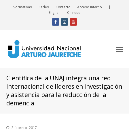
Normativas
Sedes
Contacto
Acceso Interno
|
English
Chinese
Facebook
Instagram
Youtube
O
Mo
M
Científica de la UNAJ integra una red
internacional de líderes en investigación
y asistencia para la reducción de la
demencia
3 febrero, 2017