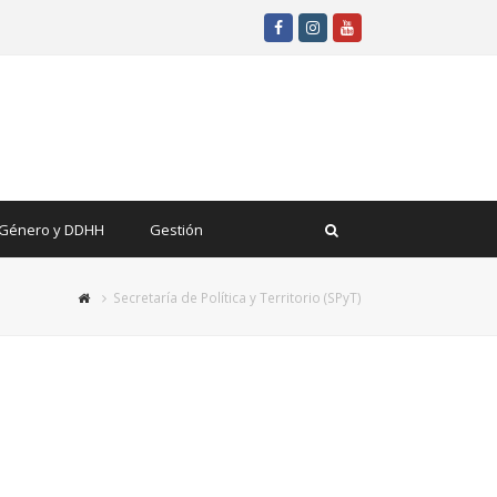
Facebook
Instagram
Youtube
Género y DDHH
Gestión
Secretaría de Política y Territorio (SPyT)