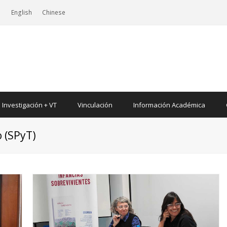
|
English
Chinese
Investigación + VT
Vinculación
Información Académica
o (SPyT)