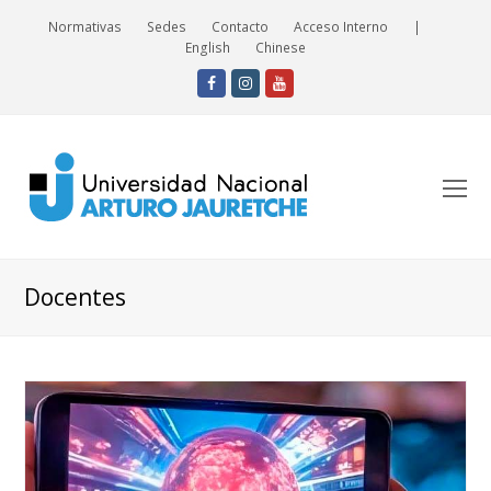
Normativas
Sedes
Contacto
Acceso Interno
|
English
Chinese
Facebook
Instagram
Youtube
O
Mo
M
Docentes