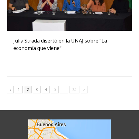
Julia Strada disertó en la UNAJ sobre “La
economía que viene”
Page
Page
Page
Page
Page
Page
1
2
3
4
5
…
25
Anterior
Siguiente