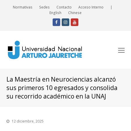
Normativas
Sedes
Contacto
Acceso Interno
|
English
Chinese
Facebook
Instagram
Youtube
O
Mo
M
La Maestría en Neurociencias alcanzó
sus primeros 10 egresados y consolida
su recorrido académico en la UNAJ
12 diciembre, 2025